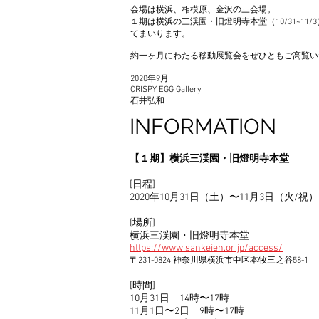
会場は横浜、相模原、金沢の三会場。
１期は横浜の三渓園・旧燈明寺本堂（10/31~11/3）、
てまいります。
約一ヶ月にわたる移動展覧会をぜひともご高覧い
2020年9月
CRISPY EGG Gallery
石井弘和
INFORMATION
【１期】横浜三渓園・旧燈明寺本堂
[日程]
2020年10月31日（土）〜11月3日（火/祝）
[場所]
横浜三渓園・旧燈明寺本堂
https://www.sankeien.or.jp/access/
〒231-0824 神奈川県横浜市中区本牧三之谷58-1
[時間]
10月31日 14時〜17時
11月1日〜2日 9時〜17時