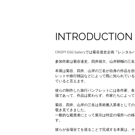
INTRODUCTION
CRISPY EGG Galleryでは菊谷達史企画『レ
参加作家は菊谷達史、四井雄大、山岸耕輔の三名
本展は菊谷、四井、山岸の三名が自身の作品を担
レットや旅行雑誌などによって既に知られている
ていると言えます。
彼らの制作した旅行パンフレットには各作家、各
場であって、作品は変わらず、作家たちによって
菊谷、四井、山岸の三名は美術搬入業者としての
覗き見てきました。
一般的な鑑賞者にとって展示は特定の場所への移
す。
彼らが会場全てを巡ることで完成する本展は、そ