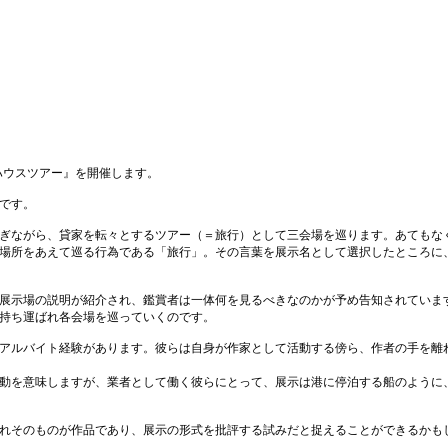
ンタルハウスツアー』を開催します。
です。
ぎながら、貸家を転々とするツアー（＝旅行）として三会場を巡ります。あてもな
場所をあえて巡る行為である「旅行」。その言葉を展示名として選択したところに
展示場の説明が紹介され、鑑賞者は一体何を見るべきなのかが予め告知されていま
持ち運ばれ各会場を巡っていくのです。
アルバイト経験があります。彼らは自身が作家として活動する傍ら、作者の手を離
動を意味しますが、業者として働く彼らにとって、展示は港に停泊する船のように
れそのものが作品であり、展示の形式を批評する試みだと捉えることができるかも