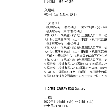
11月3日 9時〜15時
[入場料]
700円（三渓園入場料）
[アクセス]
・根岸駅から 1番のりば 《市バス58・99・101
・横浜駅から 東口2番のりば
《市バス8・148系統》約35分 三溪園入口下車・
《ぶらり三溪園BUS》（土・日曜日・祝日限定運行
・桜木町駅から 2番のりば
《市バス8・148系統》約25分 三溪園入口下車・
《ぶらり三溪園BUS》（土・日曜日・祝日限定運行
・元町・中華街駅から 4番出口そば山下町バス
《市バス8・148系統》約15分 三溪園入口下車・
※ 横浜発 横浜市営バス8系統および148系統
※ 横浜発 横浜市営バス148系統のバスは、急
※ ぶらり三溪園BUSは土・日曜日・祝日限定の運
※ 詳細は
横浜市交通局ホームページ
をご覧くだ
【２期】CRISPY EGG Gallery
[日程]
2020年11月6日（金）〜21日（土）
金土日のみOPEN