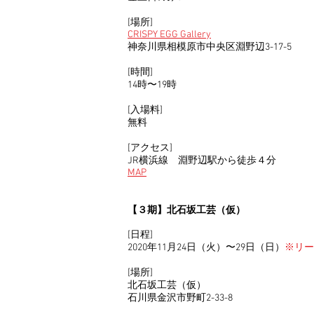
[場所]
CRISPY EGG Gallery
神奈川県相模原市中央区淵野辺3-17-5
[時間]
14時〜19時​
[入場料]
無料
[アクセス]
JR横浜線 淵野辺駅から徒歩４分
MAP
【３期】
北石坂工芸（仮）
[日程]
2020年11月24日（火）〜29日（日）
※リー
[場所]
北石坂工芸（仮）
石川県金沢市野町2-33-8