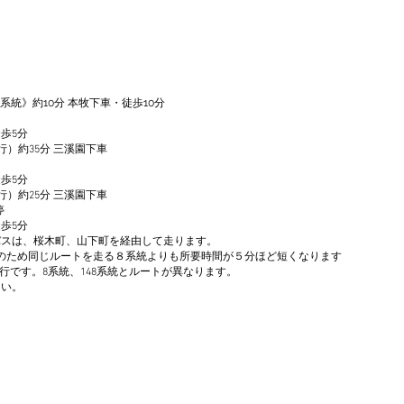
系統》約10分 本牧下車・徒歩10分
徒歩5分
）約35分 三溪園下車
徒歩5分
）約25分 三溪園下車
停
徒歩5分
のバスは、桜木町、山下町を経由して走ります。
行のため同じルートを走る８系統よりも所要時間が５分ほど短くなります
行です。8系統、148系統とルートが異なります。
さい。