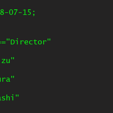
8-07-15;
=="Director"
izu"
ura"
ashi"