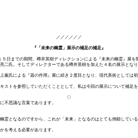
​／／／／／／
『「未来の幽霊」展示の補足の補足』​
３０日〜７月１５日までの期間、樽井英樹ディレクションによる『未来の幽霊』展
亮二氏。そしてディレクターである樽井英樹を加えた４名の展示となり
上薫氏による『器の作用』展に続き２度目となり、現代美術としては初
キストを参照していただくこととして、私は今回の展示について補足を
◇
に不思議な言葉であります。
幽霊となるのですから、これが「未来」となるのはとても倒錯している
かを考える必要があります。