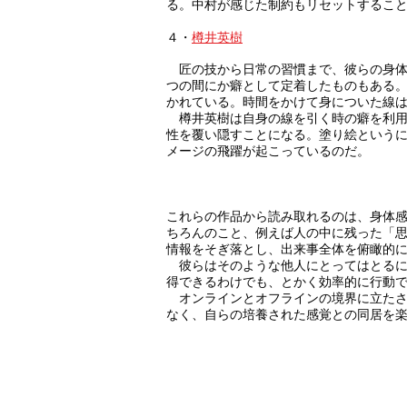
る。中村が感じた制約もリセットするこ
４・
樽井英樹
匠の技から日常の習慣まで、彼らの身体
つの間にか癖として定着したものもある
かれている。時間をかけて身についた線
樽井英樹は自身の線を引く時の癖を利用
性を覆い隠すことになる。塗り絵という
メージの飛躍が起こっているのだ。
これらの作品から読み取れるのは、身体
ちろんのこと、例えば人の中に残った「
情報をそぎ落とし、出来事全体を俯瞰的
彼らはそのような他人にとってはとるに
得できるわけでも、とかく効率的に行動
オンラインとオフラインの境界に立たさ
なく、自らの培養された感覚との同居を