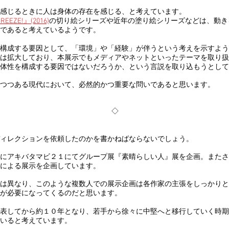
感じるときに人は身体の存在を感じる、と考えています。
REEZE!』(2016)
の切り絵シリーズや近年の塗り絵シリーズなどは、動き
であると考えているようです。
構成する要因として、「環境」や「経験」が伴うという考えを示すよう
は拡大しており、本展示でもメディアやネットといったテーマを取り扱
体性を構成する要因ではないだろうか、という言説を取り込もうとして
つつある現代において、必然的かつ重要な問いであると思います。
◇
ィレクションを依頼したのかを書かねばならないでしょう。
年にアキバタマビ２１にてグループ展『素晴らしい人』展を企画。またさら
による展示を企画しています。
は異なり、このような複数人での展示企画は各作家の主張をしっかりと
が必要になってくるのだと思います。
て発表してから約１０年となり、若手から徐々に中堅へと移行していく時
いると考えています。