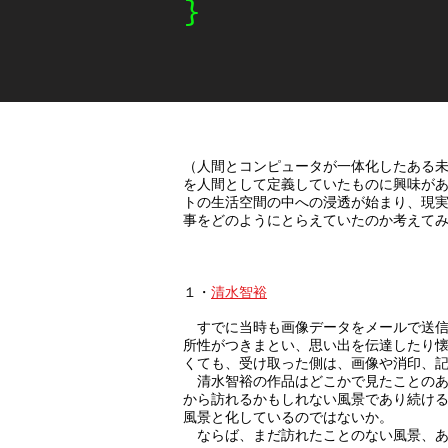
}
（人間とコンピュータが一体化したある
を人間として定義していたものに興味が
トの生活空間の中への浸透が始まり、現
事をどのようにとらえていたのか考えてみ
１・
清水智裕
すでに当時も画像データをメールで送信
所性がつきまとい、思い出を伝達したり
くても、受け取った側は、画像や消印、
清水智裕の作品はどこかで見たことのあ
から訪れるかもしれない風景であり続け
風景と化しているのではないか。
ならば、まだ訪れたことのない風景、あ