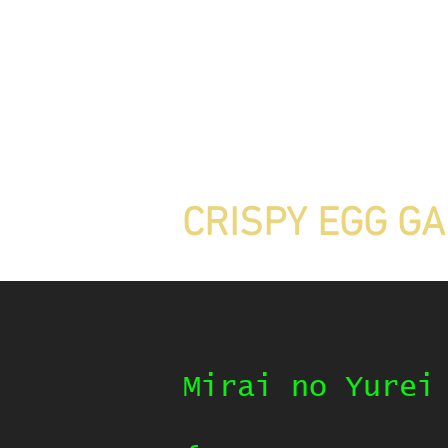
CRISPY EGG G
Mirai no Yurei