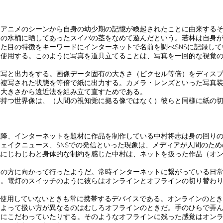
アニメのシーンから自身の幼少期の記憶が喚起されたことに由来するそ
前の水桶に晒してあったスイバの茎をなめて遊んだという。若林は自身
た目の特徴をキーワードにインターネットで名前を調べSNSに記録し
て使用する。このように写真を道具立てることは、写真を一回的な視覚
写と出力をする。画像データ固有の大きさ（ピクセル等倍）をディスプ
に複写された状態を等倍で紙に出力する。カメラ・レンズといった写真
つ大きさから遠近法を組み立て直すためである。
持つ世界像は、（人間の視知覚に拠る像ではなく）彼らと同様に紙の切
降、インターネットを題材に作品を制作している中村将志は身の回りの
ェイクニュース、SNSでの発信といった現象は、メディアが人間のた
化にじわじわと身体的な制約を感じた中村は、ネットを扱った作品（オ
の方に向かって行ったようだ。常時インターネットに繋がっている日常
る。電灯のスイッチのように彼らはオンラインとオフラインの切り替わ
で使用していないときも常に携帯するデバイスである。オンラインのときの
によって扱い方が異なるのはむしろオフラインのときだ。手のひらで弄
ーにこだわっていたりする。そのようなオフラインに残った感覚はオン