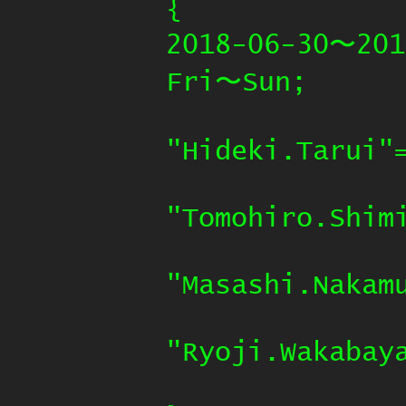
{
2018-06-30〜201
Fri〜Sun;
"Hideki.Tarui"
"Tomohiro.Shim
"Masashi.Nakam
"Ryoji.Wakabay