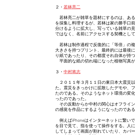
２・
若林亮二
若林亮二が雑草を題材にするのは、ある
を採集し料理するが、若林は家の勝手口
分けるように拡大し、写っている雑草の見
ではなく、名前にアクセスする契機とし
若林は制作過程で反復的に「等倍」の複
大きさを持つプリント、最終的には最後
り紙であったり、その都度それ自体が持
平面的な紙の切れ端になった植物写真が
３・
中村将志
２０１１年３月１１日の東日本大震災以
た。震災をきっかけに拡散したデモや、フ
たのである。そのようなネット環境の変
ったのであった。
その反動からか中村の関心はオフライン
の感覚を作品にするようになったのであ
例えばiPhoneはインターネットに繋い
を目で見て、指を使って操作をする。人
してしまって画面が割れていたり、カバ