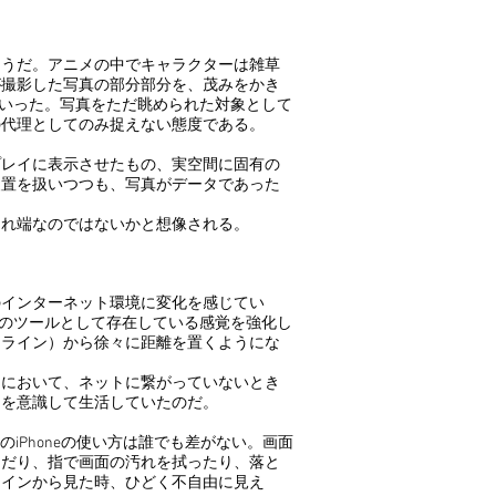
うだ。アニメの中でキャラクターは雑草
が撮影した写真の部分部分を、茂みをかき
ていった。写真をただ眺められた対象として
の代理としてのみ捉えない態度である。
レイに表示させたもの、実空間に固有の
装置を扱いつつも、写真がデータであった
れ端なのではないかと想像される。
インターネット環境に変化を感じてい
めのツールとして存在している感覚を強化し
ンライン）から徐々に距離を置くようにな
において、ネットに繋がっていないとき
りを意識して生活していたのだ。
iPhoneの使い方は誰でも差がない。画面
んだり、指で画面の汚れを拭ったり、落と
ラインから見た時、ひどく不自由に見え