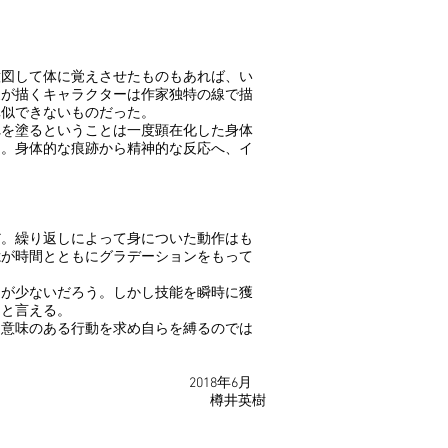
図して体に覚えさせたものもあれば、い
家が描くキャラクターは作家独特の線で描
真似できないものだった。
を塗るということは一度顕在化した身体
る。身体的な痕跡から精神的な反応へ、イ
だ。繰り返しによって身についた動作はも
憶が時間とともにグラデーションをもって
が少ないだろう。しかし技能を瞬時に獲
ると言える。
意味のある行動を求め自らを縛るのでは
2018年6月​
樽井英樹