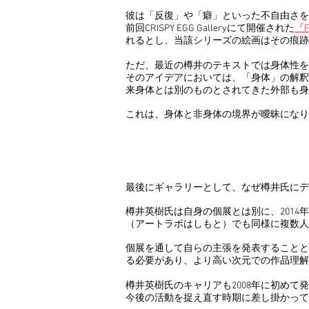
彼は「反復」や「癖」といった不自由さを
前回CRISPY EGG Galleryにて開催された
『F
れるとし、当該シリーズの絵画はその痕跡
ただ、最近の樽井のテキストでは身体性を
そのアイデアにおいては、「身体」の解釈
来身体とは別のものとされてきた外部も身
これは、身体と非身体の境界が曖昧になり
最後にギャラリーとして、なぜ樽井氏にデ
樽井英樹氏は自身の個展とは別に、2014
（アートラボはしもと）でも同様に複数人
個展を通して自らの主張を発表することと
る必要があり、より高い次元での作品理解
樽井英樹氏のキャリアも2008年に初め
今後の活動を捉え直す時期に差し掛かって