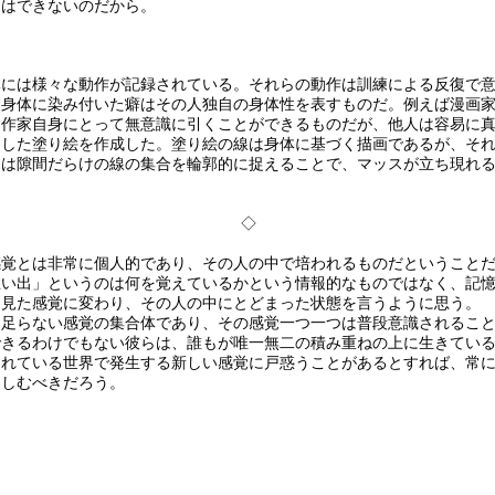
とはできないのだから。
には様々な動作が記録されている。それらの動作は訓練による反復で意
。身体に染み付いた癖はその人独自の身体性を表すものだ。例えば漫画
は作家自身にとって無意識に引くことができるものだが、他人は容易に
した塗り絵を作成した。塗り絵の線は身体に基づく描画であるが、それ
には隙間だらけの線の集合を輪郭的に捉えることで、マッスが立ち現れ
◇
感覚とは非常に個人的であり、その人の中で培われるものだということ
思い出」というのは何を覚えているかという情報的なものではなく、記
に見た感覚に変わり、その人の中にとどまった状態を言うように思う。
足らない感覚の集合体であり、その感覚一つ一つは普段意識されること
できるわけでもない彼らは、誰もが唯一無二の積み重ねの上に生きてい
れている世界で発生する新しい感覚に戸惑うことがあるとすれば、常に
楽しむべきだろう。