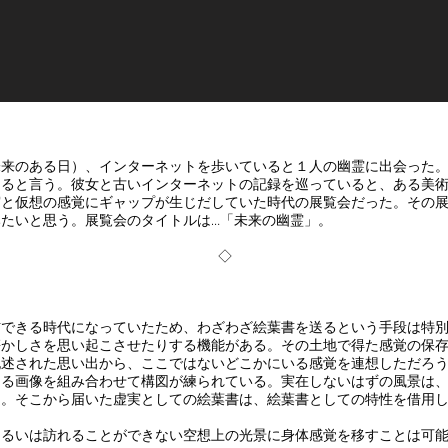
2018.5.10~5.27
未来のある日）、インターネットを歩いていると１人の幽霊に出会った
あると言う。彼女と古いインターネットの記録を巡っていると、ある美
実と仮想の感覚にギャップが生じだしていた時代の展覧会だった。その
たいと思う。展覧会のタイトルは…「未来の幽霊」。
◇​
できる時代になっていたため、わざわざ絵葉書を送るという手段は特別
懐かしさを思い起こさせたりする機能がある。その土地で得た感覚の保
記述された思い出から、ここではないどこかにいる感覚を連想しただろ
る画像を組み合わせて構図が練られている。実在しないはずの風景は、
る。そこから届いた虚実としての絵葉書は、絵葉書としての特性を借用
るいは訪れることができない空想上の光景に身体感覚を移すことは可能