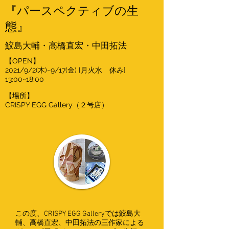
『パースペクティブの生
態』
鮫島大輔・高橋直宏・中田拓法
​【OPEN】
2021/9/2(木)~9/17(金) [月火水 休み]
13:00~18:00
【場所】
CRISPY EGG Gallery（２号店）
この度、CRISPY EGG Galleryでは鮫島大
輔、高橋直宏、中田拓法の三作家による